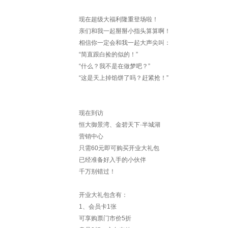
现在超级大福利隆重登场啦！
亲们和我一起掰掰小指头算算啊！
相信你一定会和我一起大声尖叫：
“简直跟白捡的似的！”
“什么？我不是在做梦吧？”
“这是天上掉馅饼了吗？赶紧抢！”
现在到访
恒大御景湾、金碧天下·半城湖
营销中心
只需60元即可购买开业大礼包
已经准备好入手的小伙伴
千万别错过！
开业大礼包含有：
1、会员卡1张
可享购票门市价5折