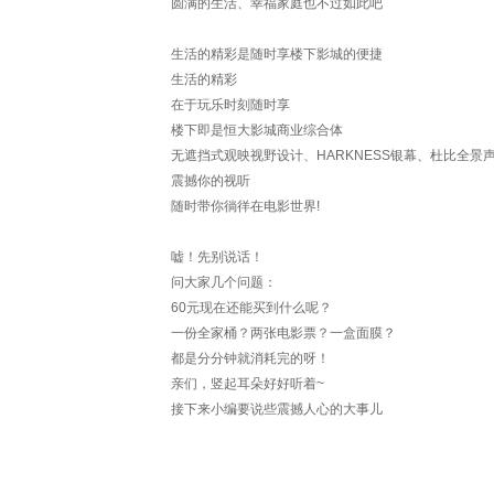
圆满的生活、幸福家庭也不过如此吧
生活的精彩是随时享楼下影城的便捷
生活的精彩
在于玩乐时刻随时享
楼下即是恒大影城商业综合体
无遮挡式观映视野设计、HARKNESS银幕、杜比全景
震撼你的视听
随时带你徜徉在电影世界!
嘘！先别说话！
问大家几个问题：
60元现在还能买到什么呢？
一份全家桶？两张电影票？一盒面膜？
都是分分钟就消耗完的呀！
亲们，竖起耳朵好好听着~
接下来小编要说些震撼人心的大事儿