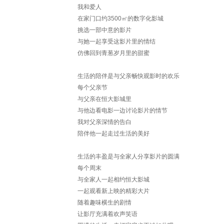
我和爱人
在家门口约3500㎡的数字化影城
挑选一部中意的影片
与她一起享受这影片里的情结
仿佛回到青葱岁月里的甜蜜
生活的陪伴是与父亲畅快观影时的欢乐
每个父亲节
与父亲在恒大影城里
与他边看电影一边讨论影片的情节
我对父亲深情的告白
陪伴他一起走过生活的美好
生活的丰盈是与全家人分享影片的圆满
每个周末
与全家人一起相约恒大影城
一起观看新上映的精彩大片
随着趣味横生的剧情
让影厅充满着欢声笑语