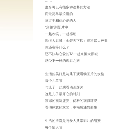
……
生命可以有很多种诠释的方法
而最简单最浪漫的
莫过于和你心爱的人
“穿越”到影片中
一起欢笑，一起感动
现恒大影城（金碧天下店）即将盛大开业
你还在等什么？
还不快与心爱的TA一起来恒大影城
感受不一样的观影之旅
生活的美好是与儿子观看动画片的欢愉
每个儿童节
与儿子一起观看动画影片
这是儿子最开心的时刻
震撼的视听盛宴、优雅的观影环境
看他肆意的欢笑，幸福感油然而生
生活的浪漫是与爱人共享影片的甜蜜
每个情人节