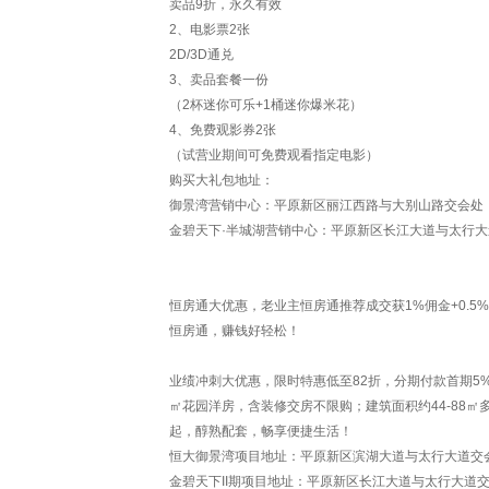
卖品9折，永久有效
2、电影票2张
2D/3D通兑
3、卖品套餐一份
（2杯迷你可乐+1桶迷你爆米花）
4、免费观影券2张
（试营业期间可免费观看指定电影）
购买大礼包地址：
御景湾营销中心：平原新区丽江西路与大别山路交会处
金碧天下·半城湖营销中心：平原新区长江大道与太行
恒房通大优惠，老业主恒房通推荐成交获1%佣金+0.5
恒房通，赚钱好轻松！
业绩冲刺大优惠，限时特惠低至82折，分期付款首期5%！【
㎡花园洋房，含装修交房不限购；建筑面积约44-88㎡多
起，醇熟配套，畅享便捷生活！
恒大御景湾项目地址：平原新区滨湖大道与太行大道交
金碧天下II期项目地址：平原新区长江大道与太行大道