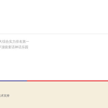
恒大综合实力排名第一
界顶级童话神话乐园
技术支持