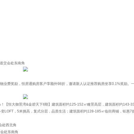
大道交会处东南角
%物业费奖励，恒房通购房客户享额外98折，邀请新人认证推荐购房坐享0.1%奖励。
恒大御景湾&金碧天下II期】建筑面积约125-152㎡瞰景高层，建筑面积约143-33
变LOFT，5米挑高，复式分层，品质生活；建筑面积约128-185㎡临街商铺，钜惠7
会处西北角
交会处东南角