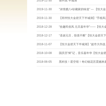
2019-11-30
请叫我“半城湖”
2019-11-30
“浓情腊八•珍藏家的味道” — 【恒大金碧
2019-11-30
【郑州恒大金碧天下半城湖】“手植风景
2018-12-28
“拾趣民俗风 元旦嘉年华”——【恒大金
2018-12-17
“圣诞元旦，惊喜不断”【恒大金碧天下半
2018-11-07
【恒大金碧天下半城湖】“超市大作战 hi
2018-10-08
国庆历“鲜”记，音乐嘉年华【恒大金碧天
2018-06-05
黑科技！星空馆！奇幻镜花宫震撼来