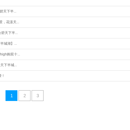
天下半...
，花漾天...
碧天下半...
城湖】...
gh购双十...
下半城...
袭！
1
2
3