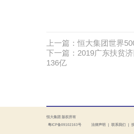
上一篇：恒大集团世界500
下一篇：2019广东扶贫
136亿
恒大集团 版权所有
粤ICP备09102163号
法律声明
|
联系我们
|