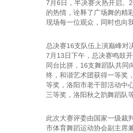
7月6日，半决赛火热开启。
的热情，诠释了广场舞的精
现场每一位观众，同时也向
总决赛16支队伍上演巅峰对
7月13日下午，总决赛鸣鼓
同台比拼，16支舞蹈队共同
终，和谐艺术团获得一等奖
等奖，洛阳市老干部活动中
三等奖，洛阳秋之韵舞蹈队等
此次大赛评委由国家一级裁
市体育舞蹈运动协会副主席