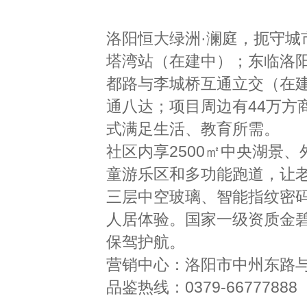
洛阳恒大绿洲·澜庭，扼守城
塔湾站（在建中）；东临洛
都路与李城桥互通立交（在
通八达；项目周边有44万方
式满足生活、教育所需。
社区内享2500㎡中央湖景
童游乐区和多功能跑道，让
三层中空玻璃、智能指纹密
人居体验。国家一级资质金碧
保驾护航。
营销中心：洛阳市中州东路与
品鉴热线：0379-66777888