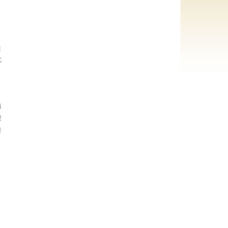
关
北
恒
聚
量