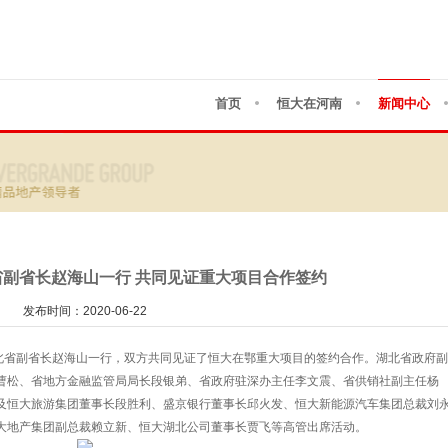
首页
恒大在河南
新闻中心
副省长赵海山一行 共同见证重大项目合作签约
发布时间：2020-06-22
湖北省副省长赵海山一行，双方共同见证了恒大在鄂重大项目的签约合作。湖北省政府
曹松、省地方金融监管局局长段银弟、省政府驻深办主任李文震、省供销社副主任杨
及恒大旅游集团董事长段胜利、盛京银行董事长邱火发、恒大新能源汽车集团总裁刘
大地产集团副总裁赖立新、恒大湖北公司董事长贾飞等高管出席活动。